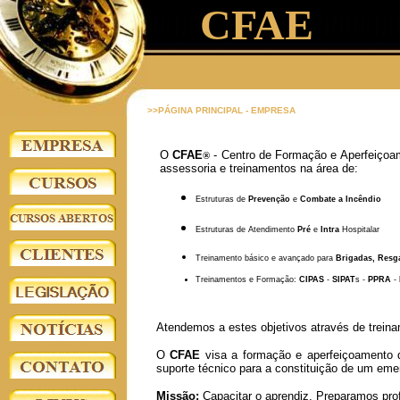
CFAE
>>PÁGINA PRINCIPAL - EMPRESA
O
CFAE
- Centro de Formação e Aperfeiçoam
®
assessoria e treinamentos na área de:
Estruturas de
Prevenção
e
Combate a Incêndio
Estruturas de Atendimento
Pré
e
Intra
Hospitalar
Treinamento básico e avançado para
Brigadas, Resga
Treinamentos e Formação:
CIPAS
-
SIPAT
s -
PPRA
-
Atendemos a estes objetivos através de trein
O
CFAE
visa a formação e aperfeiçoamento do
suporte técnico para a constituição de um eme
Missão:
Capacitar o aprendiz. Preparamos pro