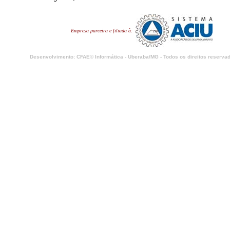
Empresa parceira e filiada à:
Desenvolvimento: CFAE© Informática - Uberaba/MG - Todos os direitos reservad