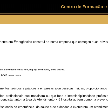
Centro de Formação e
ento em Emergências constitui-se numa empresa que começou suas atividade
te, Salvamento em Altura, Espaço confinado, entre outros.
LTCAT
- entre outros
amentos teóricos e práticos a empresas e/ou pessoas físicas, proporcionan
s profissionais que trabalham ou que face a interdisciplinaridade profiss
rgencista tanto na área de Atendimento Pré Hospitalar, bem como na prevençã
fissionais da emergência, da saúde e de cidadãos a exercerem um atendiment